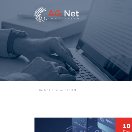
AG NET
/
SÉCURITÉ IOT
10