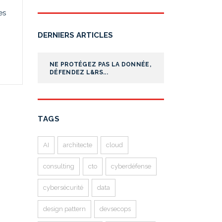
es
DERNIERS ARTICLES
NE PROTÉGEZ PAS LA DONNÉE,
DÉFENDEZ L&RS...
TAGS
AI
architecte
cloud
consulting
cto
cyberdéfense
cybersécurité
data
design pattern
devsecops