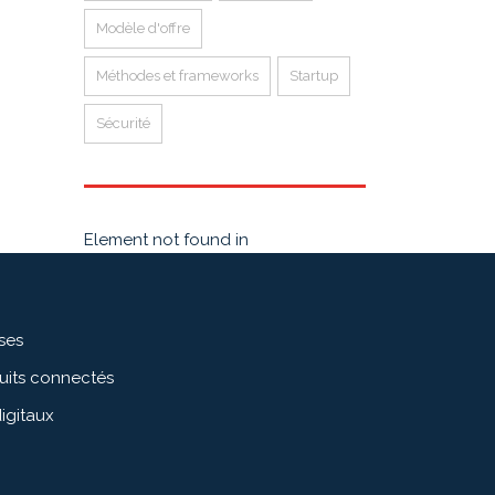
Modèle d'offre
Méthodes et frameworks
Startup
Sécurité
Element not found in
ises
duits connectés
igitaux