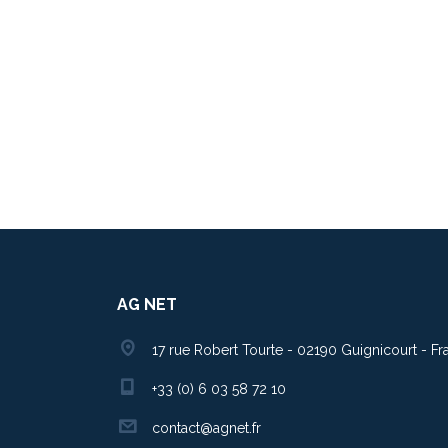
AG NET
17 rue Robert Tourte - 02190 Guignicourt - Fr
+33 (0) 6 03 58 72 10
contact@agnet.fr