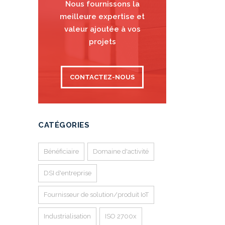
Nous fournissons la
meilleure expertise et
valeur ajoutée à vos
projets
CONTACTEZ-NOUS
CATÉGORIES
Bénéficiaire
Domaine d'activité
DSI d'entreprise
Fournisseur de solution/produit IoT
Industrialisation
ISO 2700x