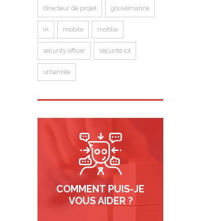
directeur de projet
gouvernance
IA
mobile
moblie
security officer
sécurité iot
urbaniste
COMMENT PUIS-JE
VOUS AIDER ?