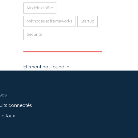
Modèle d'offre
Méthodes et frameworks
Startup
Sécurité
Element not found in
ises
duits connectés
igitaux