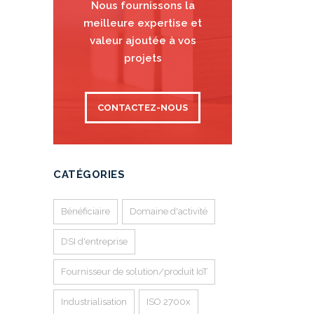
Nous fournissons la
meilleure expertise et
valeur ajoutée à vos
projets
CONTACTEZ-NOUS
CATÉGORIES
Bénéficiaire
Domaine d'activité
DSI d'entreprise
Fournisseur de solution/produit IoT
Industrialisation
ISO 2700x