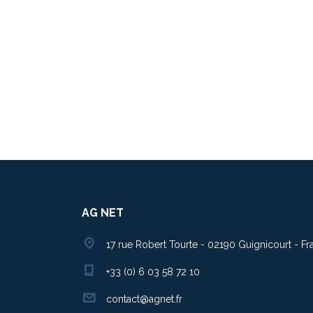
AG NET
17 rue Robert Tourte - 02190 Guignicourt - Fr
+33 (0) 6 03 58 72 10
contact@agnet.fr