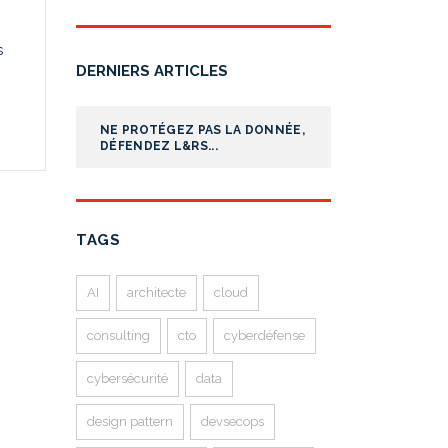
s
DERNIERS ARTICLES
NE PROTÉGEZ PAS LA DONNÉE,
DÉFENDEZ L&RS...
TAGS
AI
architecte
cloud
consulting
cto
cyberdéfense
cybersécurité
data
design pattern
devsecops