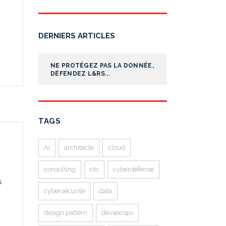
DERNIERS ARTICLES
NE PROTÉGEZ PAS LA DONNÉE,
DÉFENDEZ L&RS...
TAGS
AI
architecte
cloud
consulting
cto
cyberdéfense
s
cybersécurité
data
design pattern
devsecops