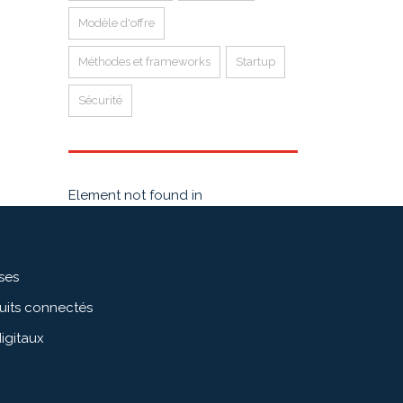
Modèle d'offre
Méthodes et frameworks
Startup
Sécurité
Element not found in
ises
duits connectés
igitaux