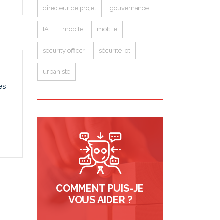
directeur de projet
gouvernance
IA
mobile
moblie
security officer
sécurité iot
urbaniste
es
COMMENT PUIS-JE
VOUS AIDER ?