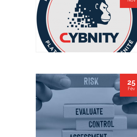
Nov
25
Fév