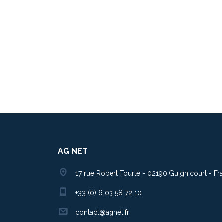
AG NET
17 rue Robert Tourte - 02190 Guignicourt - Fr
+33 (0) 6 03 58 72 10
contact@agnet.fr