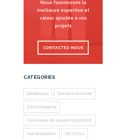
Nous fournissons la
meilleure expertise et
valeur ajoutée à vos
projets
CONTACTEZ-NOUS
CATÉGORIES
Bénéficiaire
Domaine d'activité
DSI d'entreprise
Fournisseur de solution/produit IoT
Industrialisation
ISO 2700x