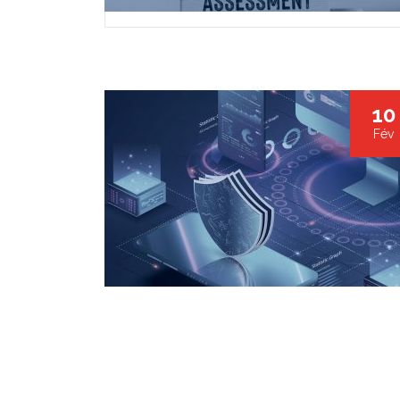
10
Fév